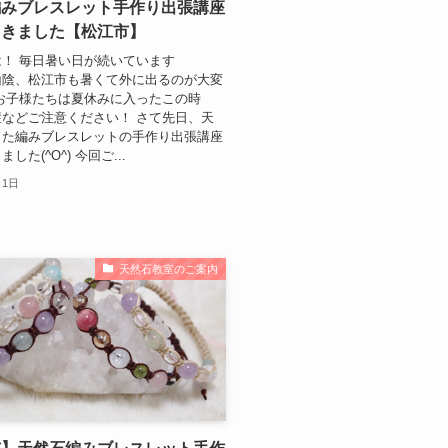
編みブレスレット手作り出張講座
てきました【松江市】
！ 毎日暑い日が続いています
山陰、松江市も暑くて外に出るのが大変
お子様たちは夏休みに入ったこの時
などご注意ください！ さて先日、天
った編みブレスレットの手作り出張講座
した(^O^) 今回ご...
月1日
天然石教室のご案内