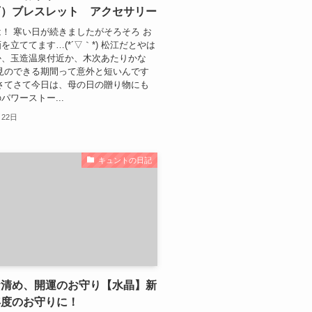
石）ブレスレット アクセサリー
！ 寒い日が続きましたがそろそろ お
を立ててます…(*´▽｀*) 松江だとやは
か、玉造温泉付近か、木次あたりかな
見のできる期間って意外と短いんです
さてさて今日は、母の日の贈り物にも
パワーストー...
月22日
キュントの日記
お清め、開運のお守り【水晶】新
年度のお守りに！