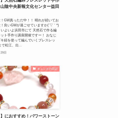
市】天然石編みブレスレット手作
（山陰中央新報文化センター益田
！GW真っただ中！！ 晴れが続いてお
！良いGWが過ごせていますか(´▽｀*)
、いよいよ浜田市にて 天然石で作る編
ット手作り講座開催ですー！ おなじ
ビキ紐を使って編んでいくブレスレッ
で松江、出...
月29日
キュントの日記
日】におすすめ！パワーストーン