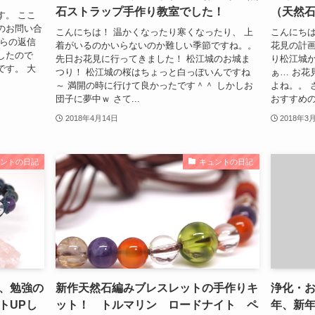
石ストラップ手作り教室でした！
（天然
す。 ここ
のお問い合
こんにちは！ 温かくなったり寒くなったり、 上
こんにちは
からの返信
着がいるのかいらないのか難しい季節ですね。。
花見の計画
したので
先日お花見に行ってきました！ 松江城のお城ま
り松江城
です。 大
つり！ 松江城の桜はちょっと白っぽいんですね
ぁ… お花
～ 満開の時に行けて良かったです＾＾ しかしお
よね。。 
団子に夢中ｗ さて...
おすすめの
2018年4月14日
2018年3
ュントの日記
キュントの日記
、勉強の
新作天然石編みブレスレットの手作りキ
浄化・
トUPし
ット！ トルマリン ロードナイト ペ
年、新