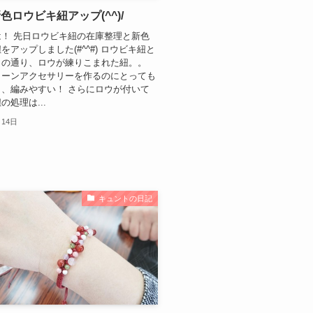
色ロウビキ紐アップ(^^)/
！ 先日ロウビキ紐の在庫整理と新色
をアップしました(#^^#) ロウビキ紐と
名の通り、ロウが練りこまれた紐。。
トーンアクセサリーを作るのにとっても
、編みやすい！ さらにロウが付いて
の処理は...
月14日
キュントの日記