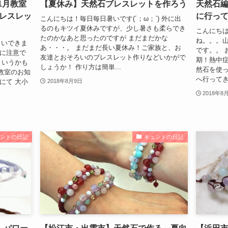
1月教室
【夏休み】天然石ブレスレットを作ろう
天然石
レスレッ
に行っ
こんにちは！毎日毎日暑いです(´；ω；`) 外に出
るのもキツイ夏休みですが、少し暑さも柔らでき
こんにちは
たのかなあと思ったのですが まだまだかな
ね。。。
らいできま
あ・・・。 まだまだ長い夏休み！ご家族と、お
です。。 
差に注意で
友達とおそろいのブレスレット作りなどいかがで
期！熱中症
というかも
しょうか！ 作り方は簡単...
然石を使
回教室のお知
へ行ってきま
にて 大小
2018年8月9日
2018年8
ュントの日記
キュントの日記