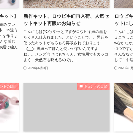
キット】
新作キット、ロウビキ紐再入荷、人気セ
ロウビ
ットキット再販のお知らせ
ットに
な編みブレ
本一本違う
こんにちは(^O^) やっとですがロウビキ紐の黒を
こんにちは
トを作りま
たくさん仕入れました。ということで、、黒紐を
ょこちょ
こんな感じ
使ったキットがもろもろ再販されております
wなかな
み紐で編ん
m(__)m黒紐ってほんと使いやすいんですよ
づつです
ね。。メンズ向けはもちろん、女性用でもカッコ
そんなな
よく、天然石も映えるのでお...
して！中途
2020年6月3日
2020年5
ュントの日記
キュントの日記