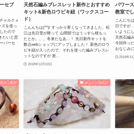
ーセブ
天然石編みブレスレット新作とおすすめ
パワー
キット&新色ロウビキ紐（ワックスコー
教室で
ド）
レスチャルクォ
こんにちは
ーズを使っ
日ですが…
こんんちは(^^)/ すっかり寒くなってきました。松
ましたので
いようにし
江は先日雪が降って 山間部ではうっすら積もっ
きたいと思
天然石編
たとか。。。冬来たなあ…！ 先日新作キットを
スーパーセ
今回作った
数点webショップにアップしました！ 新色のロウ
おなじみに
ビキ紐が入ったので、それを使った編みブレスレ
ットなのですが 差...
2018年1
2018年12月10日
教室のご案内
キュントの日記