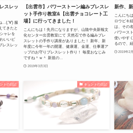
レスレッ
【出雲市】パワーストーン編みブレスレ
新作、新
ット手作り教室&【出雲チョコレート工
こんにちは
場】に行ってきました！
ロウビキ紐
'∀') 服
は、その
えてきたと
こんにちは！先月になりますが、山陰中央新報文
パワース
オシャレを
化センター出雲教室にて 天然石で作る編みブレ
使いやすく
かわいいピ
スレットの手作り講座がありました！ 新年、新
るので、紐
ブレスレッ
年度に今年一年の開運、健康運、金運、仕事運ア
ップのお守りブレスレット作り！ 毎度おなじみ
2019年2
ですね＾ｗ＾ 新規の...
2019年3月3日
ュントの日記
キュントの日記