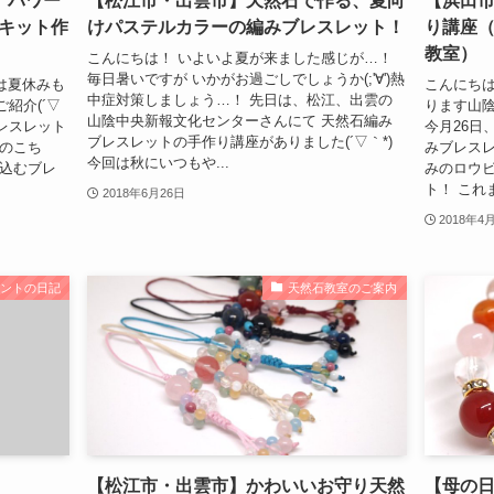
 パワー
【松江市・出雲市】天然石で作る、夏向
【浜田
キット作
けパステルカラーの編みブレスレット！
り講座
教室）
こんにちは！ いよいよ夏が来ました感じが…！
毎日暑いですが いかがお過ごしでしょうか(;'∀')熱
は夏休みも
こんにちは
中症対策しましょう…！ 先日は、松江、出雲の
紹介(´▽
ります山陰
山陰中央新報文化センターさんにて 天然石編み
ブレスレット
今月26日
ブレスレットの手作り講座がありました(´▽｀*)
みのこち
みブレスレ
今回は秋にいつもや...
み込むブレ
みのロウ
ト！ これま
2018年6月26日
2018年4
ュントの日記
天然石教室のご案内
【松江市・出雲市】かわいいお守り天然
【母の