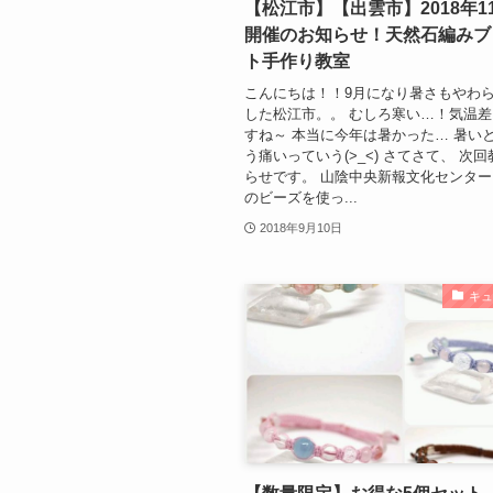
【松江市】【出雲市】2018年1
開催のお知らせ！天然石編みブ
ト手作り教室
こんにちは！！9月になり暑さもやわ
した松江市。。 むしろ寒い…！気温
すね～ 本当に今年は暑かった… 暑い
う痛いっていう(>_<) さてさて、 次
らせです。 山陰中央新報文化センター
のビーズを使っ...
2018年9月10日
キ