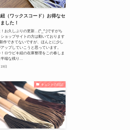
キ紐（ワックスコード）お得なセ
しました！
！お久しぶりの更新…(^_^;)ですがち
こショップサイトの方は動いております
か新作できてないですが、ほんとに少し
がアップしていこうと思っています。
か！ロウビキ紐の在庫整理をこの春しま
半端な残り...
月19日
キュントの日記