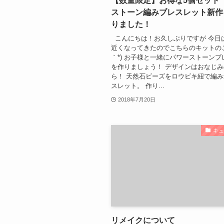
【数量限定】お得な5個セット
ストーン編みブレスレット新作
りました！
こんにちは！お久しぶりですが 今日
近くなってきたのでこちらのキットのご
｀*) お子様と一緒にパワーストーン
を作りましょう！ デザインはおなじ
ら！ 天然石ビーズをロウビキ紐で編
スレット。 作り...
2018年7月20日
キ
リメイクについて