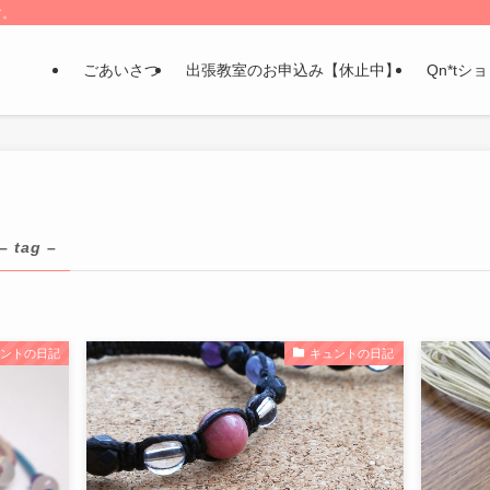
す。
ごあいさつ
出張教室のお申込み【休止中】
Qn*tシ
– tag –
ュントの日記
キュントの日記