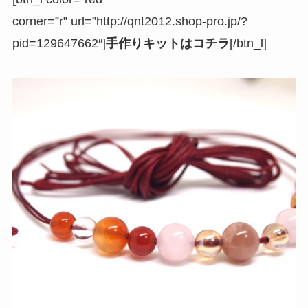
corner=”r” url=”http://qnt2012.shop-pro.jp/?
pid=129647662″]
手作りキットはコチラ
[/btn_l]