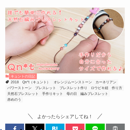
キュントの日記
2018
Qn*t（キュント）
オレンジムーンストーン
カーネリアン
パワーストーン
ブレスレット
ブレスレット作り
ロウビキ紐
作り方
天然石ブレスレット
手作りキット
母の日
編みブレスレット
赤めのう
よかったらシェアしてね！