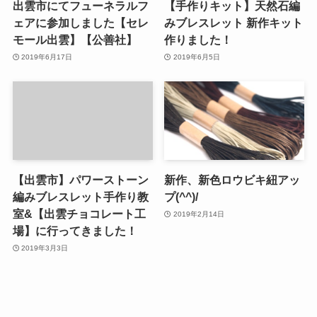
出雲市にてフューネラルフ
【手作りキット】天然石編
ェアに参加しました【セレ
みブレスレット 新作キット
モール出雲】【公善社】
作りました！
2019年6月17日
2019年6月5日
【出雲市】パワーストーン
新作、新色ロウビキ紐アッ
編みブレスレット手作り教
プ(^^)/
室&【出雲チョコレート工
2019年2月14日
場】に行ってきました！
2019年3月3日