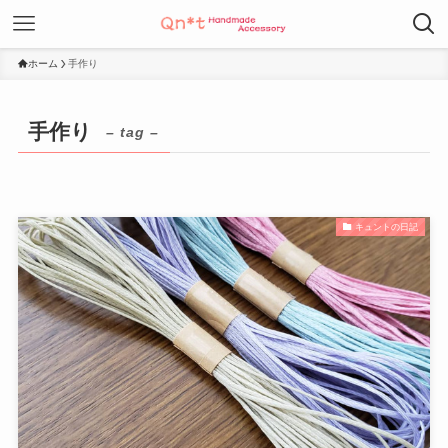
ホーム
手作り
手作り
– tag –
キュントの日記