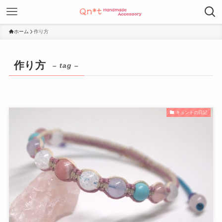
ホーム
作り方
作り方
– tag –
キュントの日記