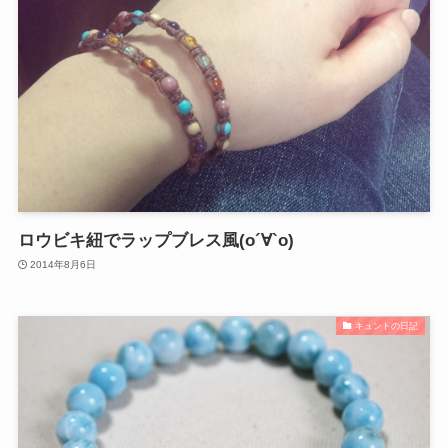
ロウビキ紐でラップブレス風(о´∀`о)
2014年8月6日
キュントの日記