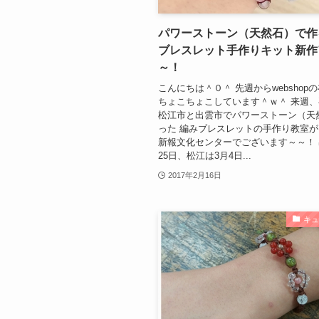
パワーストーン（天然石）で作
ブレスレット手作りキット新作
～！
こんにちは＾０＾ 先週からwebshop
ちょこちょこしています＾ｗ＾ 来週
松江市と出雲市でパワーストーン（天
った 編みブレスレットの手作り教室が
新報文化センターでございます～～！ 
25日、松江は3月4日...
2017年2月16日
キ