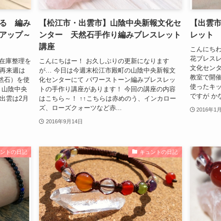
る 編み
【松江市・出雲市】山陰中央新報文化セ
【出雲
アップ～
ンター 天然石手作り編みブレスレット
レット
講座
こんにちわ
花ブレスレ
の在庫整理を
こんにちはー！ お久しぶりの更新になります
文化センタ
、再来週は
が… 今日は今週末松江市殿町の山陰中央新報文
教室で開催
然石）を使
化センターにて パワーストーン編みブレスレッ
使ったキ
 山陰中央
トの手作り講座があります！ 今回の講座の内容
ですが かな
出雲は2月
はこちら～！ ↑↑こちらは赤めのう、インカロー
ズ、ローズクォーツなど赤...
2016年1
2016年9月14日
ュントの日記
キュントの日記