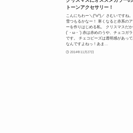
クリスマスにオススメカラーの
トーンアクセサリー！
こんにちわー＼(^o^)／ さむいですね
雪つもるかなー！ 寒くなると赤系の
ーを作りはじめる私。 クリスマスだ
(´・ω・`) 赤は赤めのうや、チェコガ
です。 チェコビーズは透明感があっ
なんですよねっ！あま...
2014年11月27日