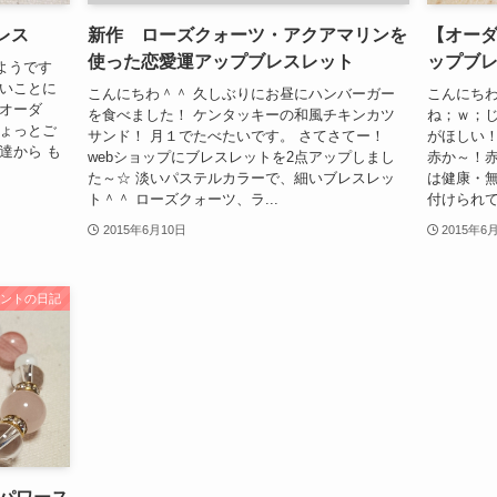
レス
新作 ローズクォーツ・アクアマリンを
【オー
使った恋愛運アップブレスレット
ップブ
ようです
ごいことに
こんにちわ＾＾ 久しぶりにお昼にハンバーガー
こんにちわ
ろオーダ
を食べました！ ケンタッキーの和風チキンカツ
ね；ｗ；じ
ちょっとご
サンド！ 月１でたべたいです。 さてさてー！
がほしい
達から も
webショップにブレスレットを2点アップしまし
赤か～！赤
た～☆ 淡いパステルカラーで、細いブレスレッ
は健康・無
ト＾＾ ローズクォーツ、ラ...
付けられて
2015年6月10日
2015年6
ュントの日記