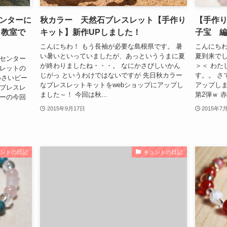
ンターに
秋カラー 天然石ブレスレット【手作り
【手作
り教室で
キット】新作UPしました！
子宝 
こんにちわ！ もう長袖が必要な島根県です。 暑
こんにちわ
い暑いといっていましたが、あっといううまに夏
夏到来でし
化センター
が終わりましたね・・・。 なにかさびしいかん
＞＜ わた
スレットの
じがっ というわけではないですが 先日秋カラー
す。。 さ
小さいビー
なブレスレットキットをwebショップにアップし
アップしま
みブレスレ
ました～！ 今回は秋...
第2弾ｗ 赤
ターの今回
2015年9月17日
2015年7
ュントの日記
キュントの日記