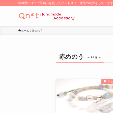
島根県松江市で天然石を使ったハンドメイド作品の制作をしていま
ホーム
赤めのう
赤めのう
– tag –
キ