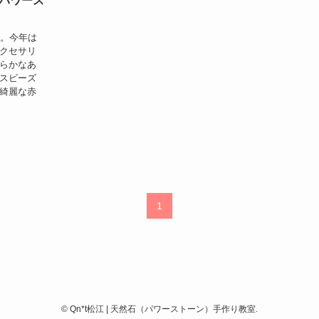
パワース
。。今年は
アクセサリ
からかなあ
ラスビーズ
て綺麗な赤
1
©
Qn*t松江 | 天然石（パワーストーン）手作り教室.