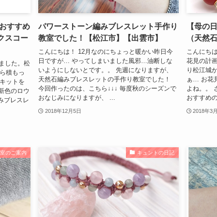
おすすめ
パワーストーン編みブレスレット手作り
【母の
クスコー
教室でした！【松江市】【出雲市】
（天然
こんにちは！ 12月なのにちょっと暖かい昨日今
こんにちは
日ですが… やってしまいました風邪…油断しな
花見の計画
きました。松
いようにしないとです。。 先週になりますが、
り松江城
すら積もっ
天然石編みブレスレットの手作り教室でした！
ぁ… お花
作キットを
今回作ったのは、こちら↓↓↓ 毎度秋のシーズンで
よね。。 
 新色のロウ
おなじみになりますが、 ...
おすすめの
みブレスレ
2018年12月5日
2018年3
教室のご案内
キュントの日記