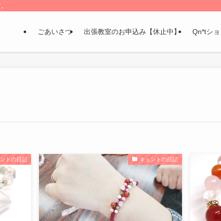
す。
ごあいさつ
出張教室のお申込み【休止中】
Qn*tシ
ュントの日記
キュントの日記