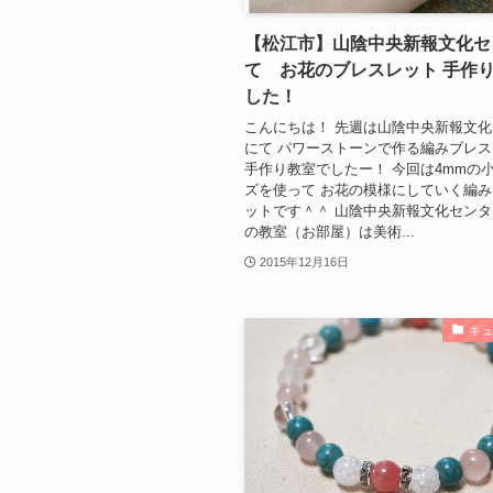
【松江市】山陰中央新報文化セ
て お花のブレスレット 手作
した！
こんにちは！ 先週は山陰中央新報文
にて パワーストーンで作る編みブレ
手作り教室でしたー！ 今回は4mmの
ズを使って お花の模様にしていく編
ットです＾＾ 山陰中央新報文化セン
の教室（お部屋）は美術...
2015年12月16日
キ