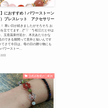
日】におすすめ！パワーストーン
石）ブレスレット アクセサリー
！ 寒い日が続きましたがそろそろ お
を立ててます…(*´▽｀*) 松江だとやは
か、玉造温泉付近か、木次あたりかな
見のできる期間って意外と短いんです
さてさて今日は、母の日の贈り物にも
パワーストー...
月22日
天然石教室のご案内