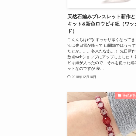
天然石編みブレスレット新作と
キット&新色ロウビキ紐（ワッ
ド）
こんんちは(^^)/ すっかり寒くなって
江は先日雪が降って 山間部ではうっ
たとか。。。冬来たなあ…！ 先日新
数点webショップにアップしました！
ビキ紐が入ったので、それを使った編
ットなのですが 差...
2018年12月10日
天然石