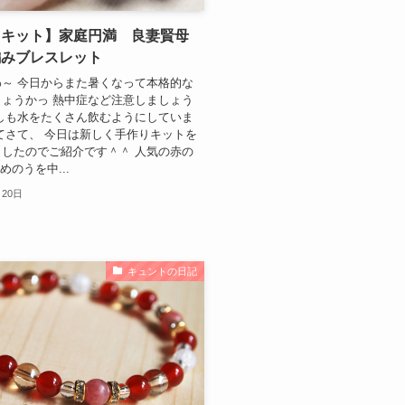
りキット】家庭円満 良妻賢母
編みブレスレット
～ 今日からまた暑くなって本格的な
ょうかっ 熱中症など注意しましょう
しも水をたくさん飲むようにしていま
てさて、 今日は新しく手作りキットを
したのでご紹介です＾＾ 人気の赤の
めのうを中...
月20日
キュントの日記