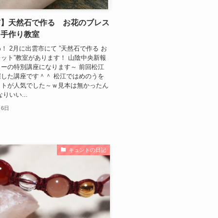
市】天然石で作る お花のブレス
 手作り教室
！ 2月に出雲市にて ”天然石で作る お
ット”教室があります！ 山陰中央新報
ーの特別講座になります～ 前回松江
した講座です＾＾ 松江ではめのうを
ットが人気でした～ｗ見本は無かったん
りいい...
月6日
キュントの日記