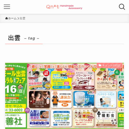
ホーム
出雲
出雲
– tag –
キュントの日記