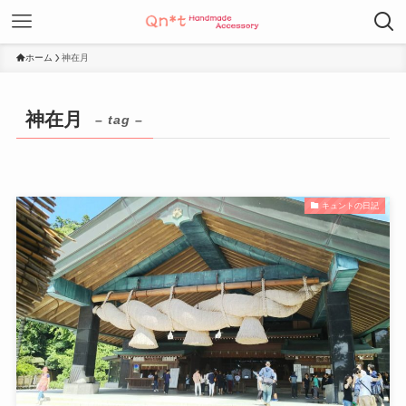
ホーム
神在月
神在月
– tag –
キュントの日記