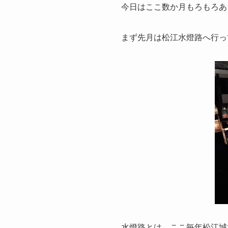
今日はここ数か月もろもろあ
まず先月は松江水燈路へ行っ
水燈路とは、ここ毎年松江城