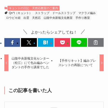
キュントの日記
天然石教室のご案内
Qn*t（キュント）
ストラップ
ドールストラップ
マクラメ編み
ロウビキ紐
出雲
天然石
山陰中央新報文化教室
手作り教室
よかったらシェアしてね！
山陰中央新報文化センター
【手作りキット】編みブレ
（松江）にて包み編みペン
スレットの再販について
ダントの手作り講座でした
この記事を書いた人