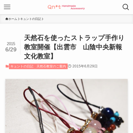
ホーム
キュントの日記
天然石を使ったストラップ手作り
2015
教室開催【出雲市 山陰中央新報
6/29
文化教室】
2015年6月29日
キュントの日記
天然石教室のご案内