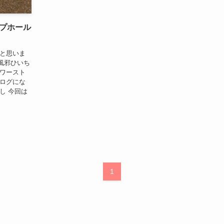
プホール
いと思いま
風邪ひいち
パワースト
ブログにな
し 今回は
1