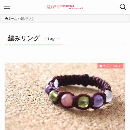
ホーム
編みリング
編みリング
– tag –
キュントの日記