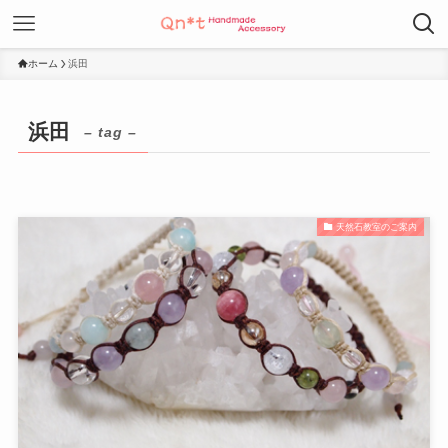
ホーム
浜田
浜田
– tag –
天然石教室のご案内