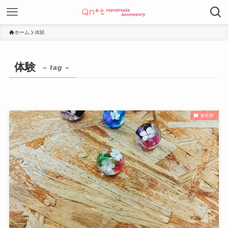
ホーム
体験
体験
– tag –
未分類