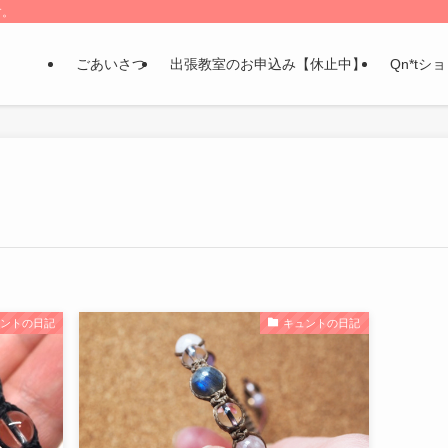
す。
ごあいさつ
出張教室のお申込み【休止中】
Qn*tシ
ュントの日記
キュントの日記