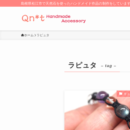
島根県松江市で天然石を使ったハンドメイド作品の制作をしていま
ホーム
ラピュタ
ラピュタ
– tag –
キ