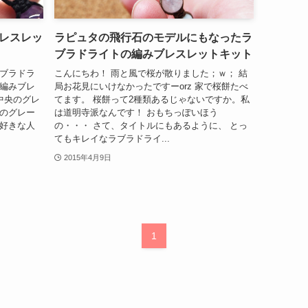
レスレッ
ラピュタの飛行石のモデルにもなったラ
ブラドライトの編みブレスレットキット
ラブラドラ
こんにちわ！ 雨と風で桜が散りました；ｗ； 結
て編みブレ
局お花見にいけなかったですーorz 家で桜餅たべ
中央のグレ
てます。 桜餅って2種類あるじゃないですか。私
このグレー
は道明寺派なんです！ おもちっぽいほう
 好きな人
の・・・ さて、タイトルにもあるように、 とっ
てもキレイなラブラドライ...
2015年4月9日
1