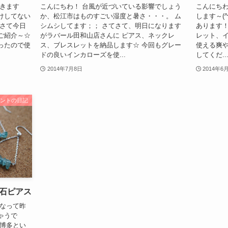
てきます
こんにちわ！ 台風が近づいている影響でしょう
こんにちわ
けしてない
か、松江市はものすごい湿度と暑さ・・・。 ム
します～(^
てさて今日
シムシしてます；； さてさて、明日になります
あります！
ご紹介～☆
がラバール田和山店さんに ピアス、ネックレ
レット、イ
ったので使
ス、ブレスレットを納品します☆ 今回もグレー
使える爽
ドの良いインカローズを使...
してくだ..
2014年7月8日
2014年6
ュントの日記
石ピアス
くなって昨
ゃうで
る博多とい