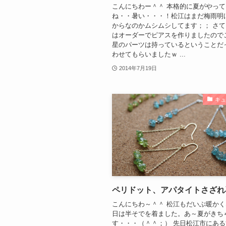
こんにちわー＾＾ 本格的に夏がやっ
ね・・暑い・・・！松江はまだ梅雨明
からなのかムシムシしてます；； さ
はオーダーでピアスを作りましたので
星のパーツは持っているということだ
わせてもらいましたｗ ...
2014年7月19日
キ
ペリドット、アパタイトさざれ
こんにちわ～＾＾ 松江もだいぶ暖か
日は半そでを着ました。あ～夏がきち
す・・・（＾＾；） 先日松江市にあ