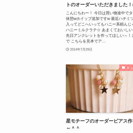
トのオーダーいただきました！(^
こんにちわー！ 今日は買い物途中で
休憩wホイップ追加ですw 最近ハチミ
入ってどこへいってもハニー系頼んじ
ハニーミルクラテ☆ あまくておいし
先日アンクレットを作ってほしい～！
で こちらを見本でア...
2014年7月29日
キ
星モチーフのオーダーピアス作
～＾＾