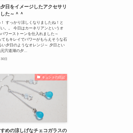
の夕日をイメージしたアクセサリ
ました～＾＾
！ すっかり涼しくなりましたね！と
い。。 今日はカーネリアンというオ
のパワーストーンを仕入れました～
とってもキレイでパワーがもらえそうな石
るい夕日のようなオレンジ～ 夕日とい
元宍道湖の夕...
月30日
キュントの日記
すすめの涼しげなチェコガラスの