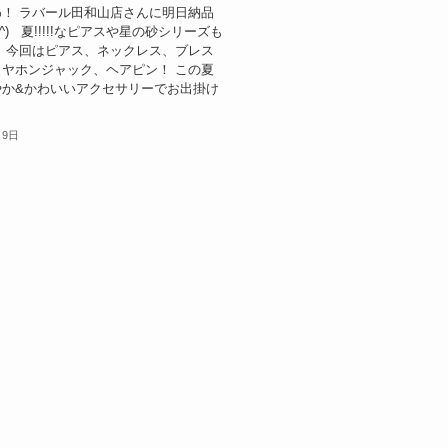
！ ラバール田和山店さんに明日納品
^) 夏!!!!!なピアスや星の砂シリーズも
 今回はピアス、ネックレス、ブレス
ヤホンジャック、ヘアピン！ この夏
やか&かわいいアクセサリーでお出掛け
.
月9日