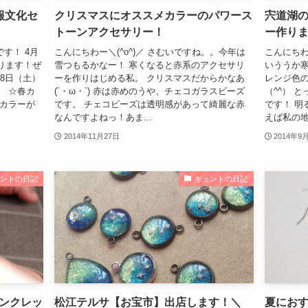
報文化セ
クリスマスにオススメカラーのパワース
宍道湖
トーンアクセサリー！
ー作り
す！ 4月
こんにちわー＼(^o^)／ さむいですね。。今年は
こんにちわ
ります！ぜ
雪つもるかなー！ 寒くなると赤系のアクセサリ
いううか寒
8日（土）
ーを作りはじめる私。 クリスマスだからかなあ
レンジ色
） ☆春カ
(´・ω・`) 赤は赤めのうや、チェコガラスビーズ
（^^） 
ルカラーが
です。 チェコビーズは透明感があって綺麗な赤
です！ 明
なんですよねっ！あま...
えば私の地
2014年11月27日
2014年9
ュントの日記
キュントの日記
ンクレッ
松江テルサ【お宝市】出店します！＼
夏にお