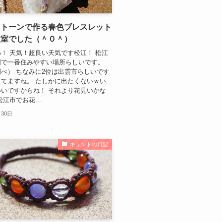
ストーンで作る春色ブレスレット
教室でした（＾０＾）
！ 天気！超良い天気です松江！ 松江
国で一番住みやすい場所らしいです。
べ） ちなみに2位は出雲市らしいです
てますね。 たしかに出たくないｗい
いですからね！ それより花見いかな
江市でお花...
月30日
キュントの日記