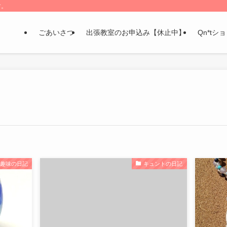
す。
ごあいさつ
出張教室のお申込み【休止中】
Qn*tシ
趣味の日記
キュントの日記