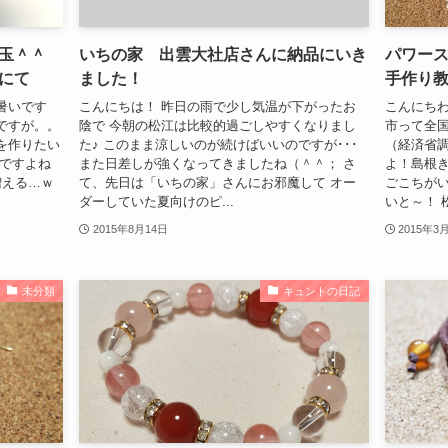
玉＾＾
いちの家 出雲大社店さんに納品にいき
パワー
にて
ました！
手作り
暑いです
こんにちは！ 昨日の雨で少し気温が下がったお
こんにちわ
ですが。。
陰で 今朝の松江は比較的過ごしやすくなりまし
市って全
を作りたい
た♪ このまま涼しいのが続けばいいのですが･･･
（経済省調
リですよね
また日差しが強くなってきましたね（＾＾； さ
よ！島根き
増える…ｗ
て、先日は「いちの家」さんにお邪魔して オー
ごこちがい
ダーしていた夏向けのピ...
いと～！ 松
2015年8月14日
2015年3
未分類
キュントの日記