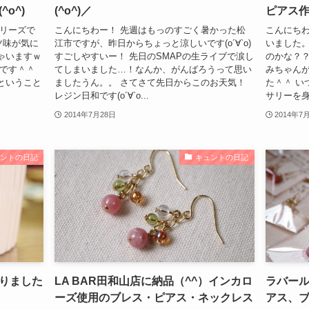
o^)
(^o^)／
ピアス
タリーズで
こんにちわー！ 先週はもっのすごく暑かった松
こんにちわ
ツ味が気に
江市ですが、昨日からちょっと涼しいです(о´∀`о)
いました
ゃいますｗ
すごしやすいー！ 先日のSMAPの生ライブで涙し
のかな？？
いです＾＾
てしまいました…！なんか、がんばろうって思い
みちゃん
ということ
ましたうん。。 さてさて先日からこのお天気！
た＾＾ い
レジン日和です(о´∀`о...
サリーを身
2014年7月28日
2014年7
ュントの日記
キュントの日記
りました
LA BAR田和山店に納品（^^）インカロ
ラバー
ーズ使用のブレス・ピアス・ネックレス
アス、