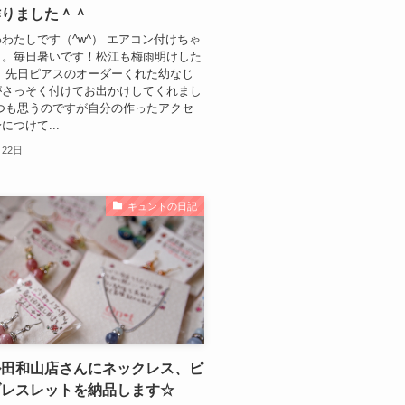
作りました＾＾
わたしです（^w^） エアコン付けちゃ
。。毎日暑いです！松江も梅雨明けした
 先日ピアスのオーダーくれた幼なじ
がさっそく付けてお出かけしてくれまし
つも思うのですが自分の作ったアクセ
につけて...
月22日
キュントの日記
ル田和山店さんにネックレス、ピ
ブレスレットを納品します☆