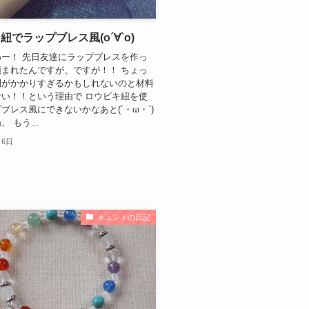
紐でラップブレス風(о´∀`о)
ー！ 先日友達にラップブレスを作っ
まれたんですが、ですが！！ ちょっ
間がかかりすぎるかもしれないのと材料
い！！という理由で ロウビキ紐を使
ブレス風にできないかなあと(´・ω・`)
 もう...
月6日
キュントの日記