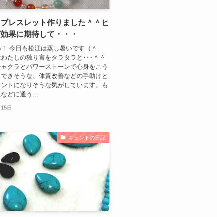
ラブレスレット作りました＾＾ヒ
グ効果に期待して・・・
！ 今日も松江は蒸し暑いです（＾
わたしの独り言をタラタラと･･･＾＾
チャクラとパワーストーンで心身をこう
とできそうな、体質改善などの手助けと
ヒントになりそうな気がしています。も
などに通う...
月15日
キュントの日記