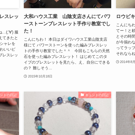
レスレッ
大和ハウス工業 山陰支店さんにてパワ
ロウビキ
ーストーンブレスレット手作り教室でし
こんにちわ
た！
てー！と頼
'∀') 服
とその時
えてきたと
こんにちわ！ 本日はダイワハウス工業山陰支店
が今揃わな
オシャレを
様にて パワーストーンを使った編みブレスレッ
ってラップ
かわいいピ
トの手作り教室でした＾＾ 今回もこちらの天然
それならね、
ブレスレッ
石を使った編みブレスレット！ はじめてこのタ
イプのブレスレットを見たら、え、自分にできる
2014年8
の？ 難しそう...
2015年10月18日
ュントの日記
キュントの日記