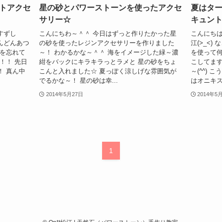
トアクセ
星の砂とパワーストーンを使ったアクセ
夏はタ
サリー☆
キュン
すずし
こんにちわ～＾＾ 今日はずっと作りたかった星
こんにちは
んどんあつ
の砂を使ったレジンアクセサリーを作りました
江(>_<
レを忘れて
～！ わかるかな～＾＾ 海をイメージした緑～濃
を使って何
！！ 先日
紺をバックにキラキラっとラメと 星の砂をちょ
こしてます
！ 真ん中
こんと入れました☆ 夏っぽく涼しげな雰囲気が
～(^^)
でるかな～！ 星の砂は幸...
はオニキスで
2014年5月27日
2014年5
1