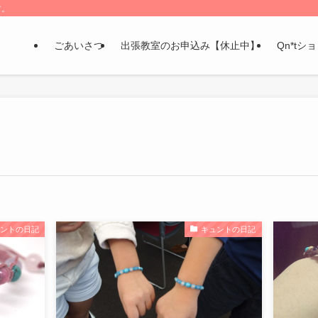
す。
ごあいさつ
出張教室のお申込み【休止中】
Qn*tシ
ュントの日記
キュントの日記