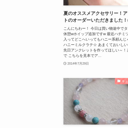
夏のオススメアクセサリー！ア
トのオーダーいただきました！(^
こんにちわー！ 今日は買い物途中で
休憩wホイップ追加ですw 最近ハチミ
入ってどこへいってもハニー系頼んじ
ハニーミルクラテ☆ あまくておいし
先日アンクレットを作ってほしい～！
で こちらを見本でア...
2014年7月29日
キ