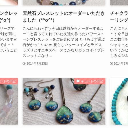
ンクレッ
天然石ブレスレットのオーダーいただき
チャク
o^)
ました（*^o^*）
ーリン
タリーズで
こんにちわ～(^^) 今日は以前からオーダーするよ
こんにちわ
ツ味が気に
ー！と言ってくれていた友達の作ったパワースト
＾；今日は
ゃいますｗ
ーンブレスレットをご紹介(о´∀`о) とりあえず選ぶ
ここ数年
いです＾＾
石がかっこいいｗ 夏らしいターコイズとラピス
シャキっ
ということ
ラズリとオニキスベースでかなりカッコイイブレ
いううか
スレットになり...
ちろんジム
2014年7月23日
2014年7
ュントの日記
キュントの日記